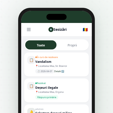
🇷🇴
Sesizări
🛡
Toate
Proprii
În curs de rezolvare
📋
Vandalism
📍
Localitatea Mea, Str. Bisericii
⏱ 2026-04-07
Detalii
↗
Rezolvat
📋
Deșeuri ilegale
📍
Localitatea Mea, Orgona
Răspuns primărie
eAdmin
🔔