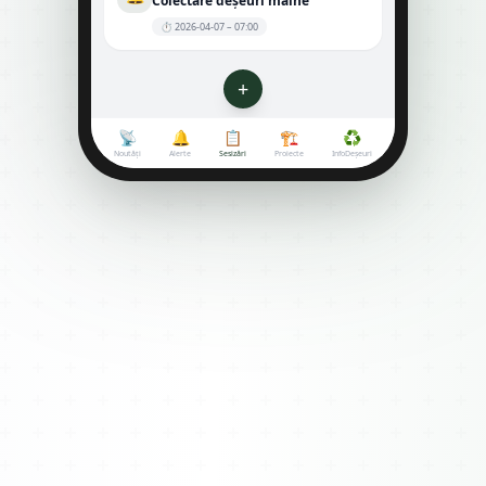
Colectare deșeuri mâine
⏱ 2026-04-07 – 07:00
+
📡
🔔
📋
🏗
♻️
Noutăți
Alerte
Sesizări
Proiecte
InfoDeșeuri