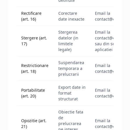
detinute
Rectificare
Corectare
Email la
(art. 16)
date inexacte
contact@eadmin.
Stergerea
Email la
Stergere (art.
datelor (in
contact@eadmin.
17)
limitele
sau din setarile
legale)
aplicatiei
Suspendarea
Restrictionare
Email la
temporara a
(art. 18)
contact@eadmin.
prelucrarii
Export date in
Portabilitate
Email la
format
(art. 20)
contact@eadmin.
structurat
Obiectie fata
de
Opozitie (art.
Email la
prelucrarea
21)
contact@eadmin.
pe interes