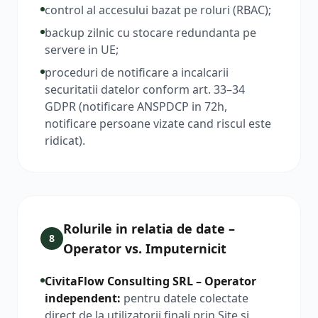
control al accesului bazat pe roluri (RBAC);
backup zilnic cu stocare redundanta pe
servere in UE;
proceduri de notificare a incalcarii
securitatii datelor conform art. 33–34
GDPR (notificare ANSPDCP in 72h,
notificare persoane vizate cand riscul este
ridicat).
Rolurile in relatia de date –
8
Operator vs. Imputernicit
CivitaFlow Consulting SRL – Operator
independent
:
pentru datele colectate
direct de la utilizatorii finali prin Site si