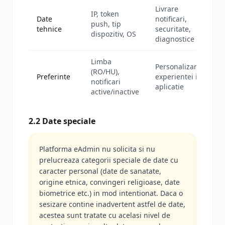
Livrare
IP, token
Date
notificari,
push, tip
tehnice
securitate,
dispozitiv, OS
diagnostice
Limba
Personalizarea
(RO/HU),
Preferinte
experientei in
notificari
aplicatie
active/inactive
2.2 Date speciale
Platforma eAdmin nu solicita si nu
prelucreaza categorii speciale de date cu
caracter personal (date de sanatate,
origine etnica, convingeri religioase, date
biometrice etc.) in mod intentionat. Daca o
sesizare contine inadvertent astfel de date,
acestea sunt tratate cu acelasi nivel de