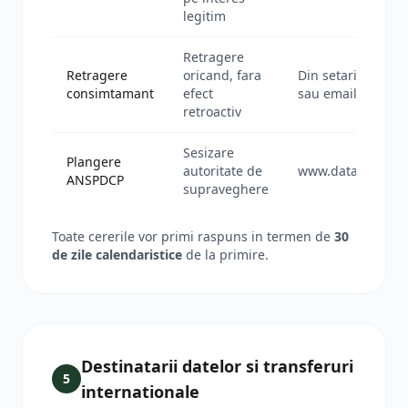
legitim
Retragere
Retragere
oricand, fara
Din setarile aplica
consimtamant
efect
sau email
retroactiv
Sesizare
Plangere
autoritate de
www.dataprotecti
ANSPDCP
supraveghere
Toate cererile vor primi raspuns in termen de
30
de zile calendaristice
de la primire.
Destinatarii datelor si transferuri
5
internationale