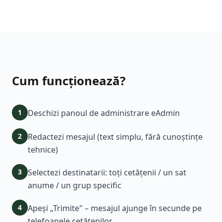
Cum funcționează?
1
Deschizi panoul de administrare eAdmin
2
Redactezi mesajul (text simplu, fără cunoștințe
tehnice)
3
Selectezi destinatarii: toți cetățenii / un sat
anume / un grup specific
4
Apeși „Trimite" – mesajul ajunge în secunde pe
telefoanele cetățenilor