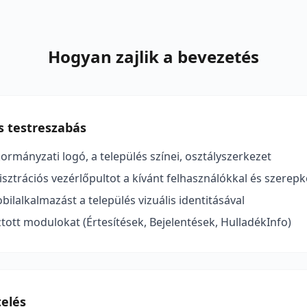
Hogyan zajlik a bevezetés
és testreszabás
ormányzati logó, a település színei, osztályszerkezet
isztrációs vezérlőpultot a kívánt felhasználókkal és szerep
ilalkalmazást a település vizuális identitásával
sztott modulokat (Értesítések, Bejelentések, HulladékInfo)
telés