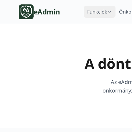
eAdmin
Funkciók
Önko
A dönt
Az eAdmi
önkormányza