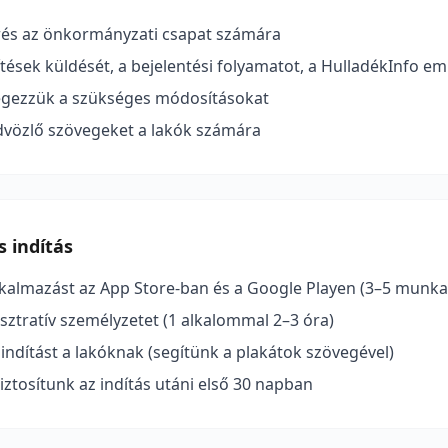
érés az önkormányzati csapat számára
ítések küldését, a bejelentési folyamatot, a HulladékInfo e
végezzük a szükséges módosításokat
dvözlő szövegeket a lakók számára
s indítás
lkalmazást az App Store-ban és a Google Playen (3–5 munk
sztratív személyzetet (1 alkalommal 2–3 óra)
ndítást a lakóknak (segítünk a plakátok szövegével)
iztosítunk az indítás utáni első 30 napban