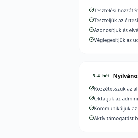
Tesztelési hozzáf
Teszteljük az értes
Azonosítjuk és el
Véglegesítjük az ü
Nyilváno
3–4. hét
Közzétesszük az a
Oktatjuk az admini
Kommunikáljuk az i
Aktív támogatást b