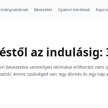
rmányzatoknak
Bevezetés
Gyakori kérdések
Kapcso
éstől az indulásig: 
n bevezetése semmilyen technikai erőforrást nem i
ttól. Amire szükséged van: egy döntés és egy nap a