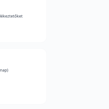
mlékeztetőket
anap)