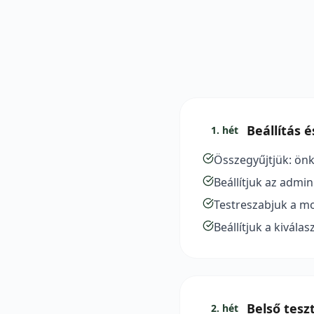
Beállítás 
1. hét
Összegyűjtjük: önk
Beállítjuk az admin
Testreszabjuk a mob
Beállítjuk a kivála
Belső tesz
2. hét