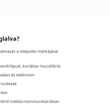
glalva?
kalmazás a település márkájával
ezérlőpult, korlátlan hozzáférés
ailen és telefonon
issítések
zése
örténő indítási kommunikációban