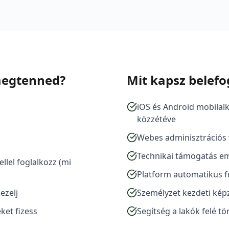
megtenned?
Mit kapsz belefo
iOS és Android mobilal
közzétéve
Webes adminisztrációs v
Technikai támogatás em
llel foglalkozz (mi
Platform automatikus fr
ezelj
Személyzet kezdeti kép
ket fizess
Segítség a lakók felé t