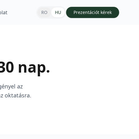
lat
RO
HU
Prezentációt kérek
30 nap.
gényel az
z oktatásra.