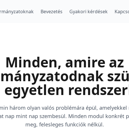
rmányzatoknak
Bevezetés
Gyakori kérdések
Kapcso
Minden, amire az
mányzatodnak sz
, egyetlen rendszer
min három olyan valós problémára épül, amelyekkel
t nap mint nap szembesül. Minden modul konkrét p
meg, felesleges funkciók nélkül.