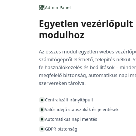
Admin Panel
Egyetlen vezérlőpult 
modulhoz
Az összes modul egyetlen webes vezérlőpu
számítógépről elérhető, telepítés nélkül. St
felhasználókezelés és beállítások – mind
megfelelő biztonság, automatikus napi me
szervereken tárolva.
Centralizált irányítópult
Valós idejű statisztikák és jelentések
Automatikus napi mentés
GDPR biztonság