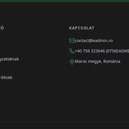
IÓ
KAPCSOLAT
contact@eadmin.ro
+40 756 323646 (0756EADM
yzatoknak
Maros megye, Románia
rdések