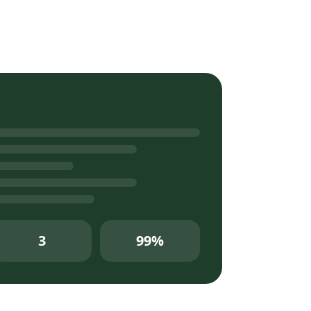
d
3
99%