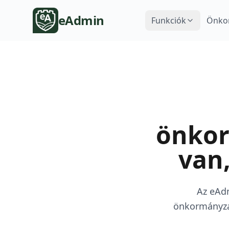
eAdmin
Funkciók
Önko
önkor
van
Az eAd
önkormányza