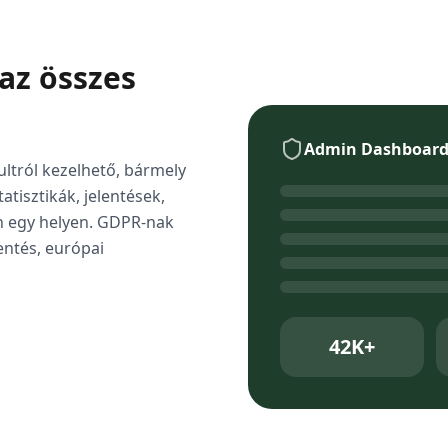
az összes
Admin Dashboar
ltról kezelhető, bármely
atisztikák, jelentések,
en egy helyen. GDPR-nak
ntés, európai
42K+