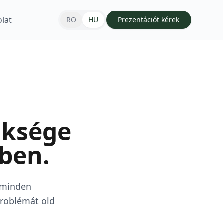
lat
RO
HU
Prezentációt kérek
üksége
ben.
 minden
roblémát old