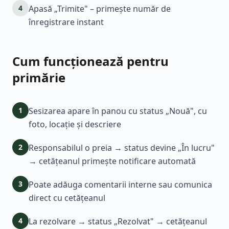
4
Apasă „Trimite" – primește număr de
înregistrare instant
Cum funcționează pentru
primărie
1
Sesizarea apare în panou cu status „Nouă", cu
foto, locație și descriere
2
Responsabilul o preia → status devine „În lucru"
→ cetățeanul primește notificare automată
3
Poate adăuga comentarii interne sau comunica
direct cu cetățeanul
4
La rezolvare → status „Rezolvat" → cetățeanul