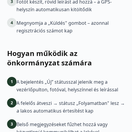
3
Fotót készít, rövid leírást ad hozzá – a GPS-
helyszín automatikusan kitöltődik
4
Megnyomja a „Küldés" gombot – azonnal
regisztrációs számot kap
Hogyan működik az
önkormányzat számára
1
A bejelentés „Új” státusszal jelenik meg a
vezérlőpulton, fotóval, helyszínnel és leírással
2
A felelős átveszi → státusz „Folyamatban" lesz →
a lakos automatikus értesítést kap
3
Belső megjegyzéseket fűzhet hozzá vagy