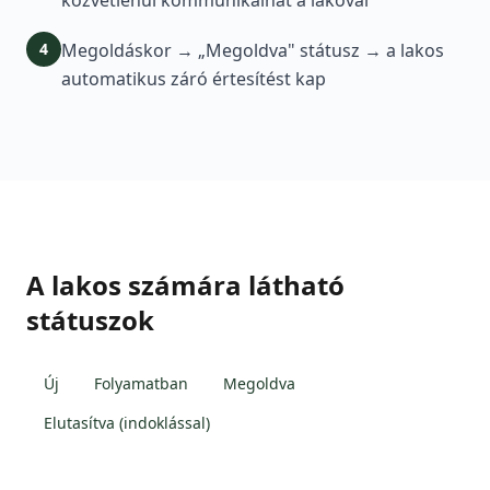
közvetlenül kommunikálhat a lakóval
4
Megoldáskor → „Megoldva" státusz → a lakos
automatikus záró értesítést kap
A lakos számára látható
státuszok
Új
Folyamatban
Megoldva
Elutasítva (indoklással)