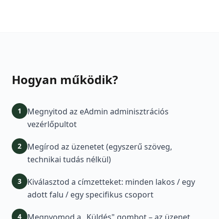
Hogyan működik?
1
Megnyitod az eAdmin adminisztrációs
vezérlőpultot
2
Megírod az üzenetet (egyszerű szöveg,
technikai tudás nélkül)
3
Kiválasztod a címzetteket: minden lakos / egy
adott falu / egy specifikus csoport
4
Megnyomod a „Küldés" gombot – az üzenet